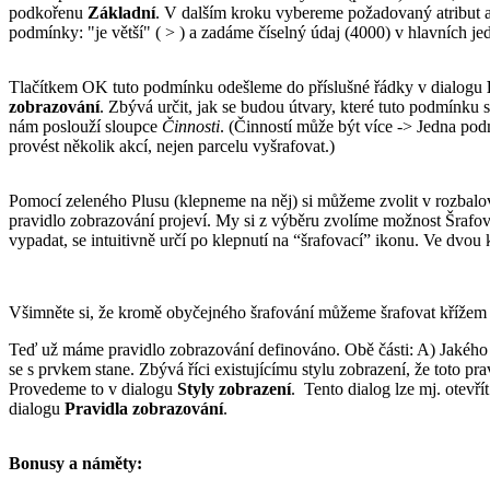
podkořenu
Základní
. V dalším kroku vybereme požadovaný atribut 
podmínky: "je větší" ( > ) a zadáme číselný údaj (4000) v hlavních jed
Tlačítkem OK tuto podmínku odešleme do příslušné řádky v dialogu
zobrazování
. Zbývá určit, jak se budou útvary, které tuto podmínku 
nám poslouží sloupce
Činnosti
. (Činností může být více -> Jedna p
provést několik akcí, nejen parcelu vyšrafovat.)
Pomocí zeleného Plusu (klepneme na něj) si můžeme zvolit v rozbalova
pravidlo zobrazování projeví. My si z výběru zvolíme možnost Šrafova
vypadat, se intuitivně určí po klepnutí na “šrafovací” ikonu. Ve dvou 
Všimněte si, že kromě obyčejného šrafování můžeme šrafovat křížem
Teď už máme pravidlo zobrazování definováno. Obě části: A) Jakého
se s prvkem stane. Zbývá říci existujícímu stylu zobrazení, že toto pr
Provedeme to v dialogu
Styly zobrazení
. Tento dialog lze mj. otevř
dialogu
Pravidla zobrazování
.
Bonusy a náměty: