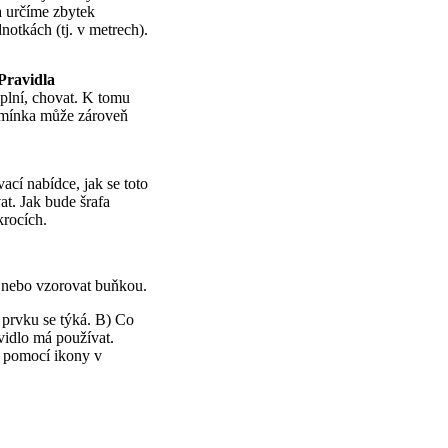
a určíme zbytek
notkách (tj. v metrech).
Pravidla
splní, chovat. K tomu
odmínka může zároveň
cí nabídce, jak se toto
t. Jak bude šrafa
krocích.
 nebo vzorovat buňkou.
 prvku se týká. B) Co
avidlo má používat.
ít pomocí ikony v