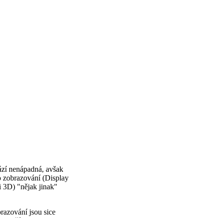
zí nenápadná, avšak
o zobrazování (Display
i 3D) "nějak jinak"
razování jsou sice