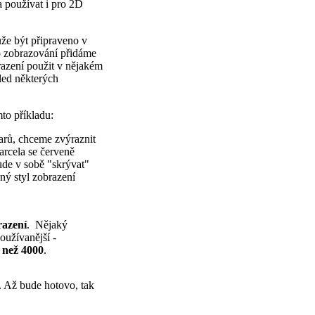
a používat i pro 2D
že být připraveno v
 zobrazování přidáme
brazení použit v nějakém
led některých
.
to příkladu:
varů, chceme zvýraznit
arcela se červeně
ude v sobě "skrývat"
ný styl zobrazení
razení
.
Nějaký
oužívanější -
 než 4000
.
. Až bude hotovo, tak