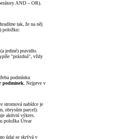
operátory AND – OR).
radíme tak, že na něj
) položku:
(a jediné) pravidlo.
vypíše "prázdná", vždy
 třeba podmínku
r podmínek
. Nejprve v
ve stromová nabídce je
m, obrysům parcel).
je aktivní výkres.
mu položka Útvar
to údaj se skrývá v