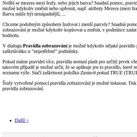
Nelíbí se mezera mezi šrafy, nebo jejich barva? Snadná pomoc, pravid
možné kdykoliv změnit nebo upřesnit, např. atributy Mezera (mezi šra
Barva může být nenápadnější, ...
Chceme podobným způsobem šrafovat i menší parcely? Snadná pomo
zobrazování je možné kdykoliv kopírovat a změnit, v podmínce zadat 
hodnotu.
V dialogu
Pravidla zobrazování
je možné kdykoliv nějaké pravidlo po
zaškrtávátko u "nepotřebné" podmínky.
Pokud máme pravidel více, pravidla nemusí platit pro určitý prvek v
takovém případě je možné určit, že se aplikuje jen to pravidlo, které má
seznamu výše. Stačí zaškrtnout položku
Zastavit pokud TRUE
(TRUE
Šrafy vytvořené pomocí pravidla zobrazování je možné tisknout. Tisk 
pravidla zobrazování.
Další >