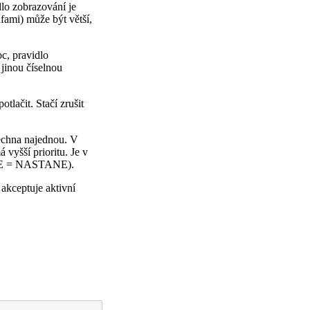
lo zobrazování je
fami) může být větší,
c, pravidlo
jinou číselnou
tlačit. Stačí zrušit
šechna najednou. V
 vyšší prioritu. Je v
 = NASTANE).
akceptuje aktivní