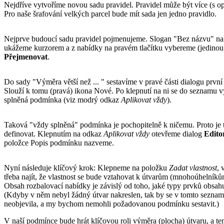
Nejdříve vytvoříme novou sadu pravidel. Pravidel může být více (s 
Pro naše šrafování velkých parcel bude mít sada jen jedno pravidlo.
Nejprve budoucí sadu pravidel pojmenujeme. Slogan "Bez názvu" nah
ukážeme kurzorem a z nabídky na pravém tlačítku vybereme (jedinou
Přejmenovat
.
Do sady "Výměra větší než ... " sestavíme v pravé části dialogu první 
Slouží k tomu (pravá) ikona Nové. Po klepnutí na ni se do seznamu 
splněná podmínka (viz modrý odkaz
Aplikovat vždy
).
Taková "vždy splněná" podmínka je pochopitelně k ničemu. Proto je
definovat. Klepnutím na odkaz
Aplikovat vždy
otevřeme dialog
Edito
položce Popis podmínku nazveme.
Nyní následuje klíčový krok: Klepneme na položku
Zadat vlastnost
, 
třeba najít, že vlastnost se bude vztahovat k útvarům (mnohoúhelníků
Obsah rozbalovací nabídky je závislý od toho, jaké typy prvků obsahu
(Kdyby v něm nebyl žádný útvar nakreslen, tak by se v tomto sezna
neobjevila, a my bychom nemohli požadovanou podmínku sestavit.)
V naší podmínce bude hrát klíčovou roli výměra (plocha) útvaru, a ten