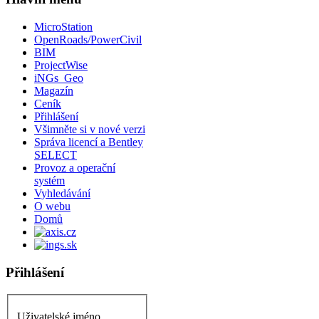
MicroStation
OpenRoads/PowerCivil
BIM
ProjectWise
iNGs_Geo
Magazín
Ceník
Přihlášení
Všimněte si v nové verzi
Správa licencí a Bentley
SELECT
Provoz a operační
systém
Vyhledávání
O webu
Domů
Přihlášení
Uživatelské jméno