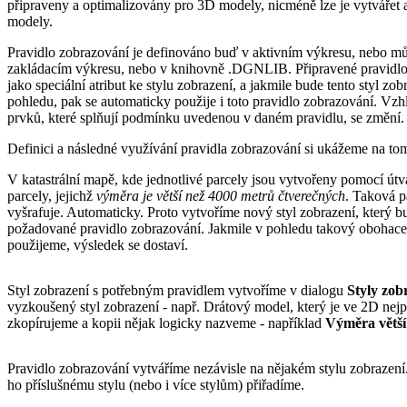
připraveny a optimalizovány pro 3D modely, nicméně lze je vytvářet 
modely.
Pravidlo zobrazování je definováno buď v aktivním výkresu, nebo mů
zakládacím výkresu, nebo v knihovně .DGNLIB. Připravené pravidlo
jako speciální atribut ke stylu zobrazení, a jakmile bude tento styl zo
pohledu, pak se automaticky použije i toto pravidlo zobrazování. Vzh
prvků, které splňují podmínku uvedenou v daném pravidlu, se změní
Definici a následné využívání pravidla zobrazování si ukážeme na tom
V katastrální mapě, kde jednotlivé parcely jsou vytvořeny pomocí út
parcely, jejichž
výměra je větší než 4000 metrů čtverečných
. Taková p
vyšrafuje. Automaticky. Proto vytvoříme nový styl zobrazení, který b
požadované pravidlo zobrazování. Jakmile v pohledu takový obohace
použijeme, výsledek se dostaví.
Styl zobrazení s potřebným pravidlem vytvoříme v dialogu
Styly zob
vyzkoušený styl zobrazení - např. Drátový model, který je ve 2D nejp
zkopírujeme a kopii nějak logicky nazveme - například
Výměra větší
Pravidlo zobrazování vytváříme nezávisle na nějakém stylu zobrazení
ho příslušnému stylu (nebo i více stylům) přiřadíme.