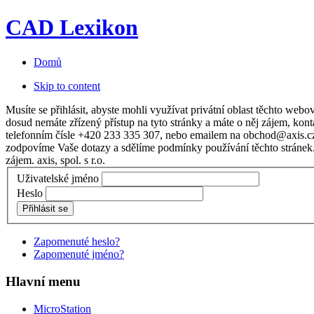
CAD Lexikon
Domů
Skip to content
Musíte se přihlásit, abyste mohli využívat privátní oblast těchto web
dosud nemáte zřízený přístup na tyto stránky a máte o něj zájem, kont
telefonním čísle +420 233 335 307, nebo emailem na obchod@axis.c
zodpovíme Vaše dotazy a sdělíme podmínky používání těchto stráne
zájem. axis, spol. s r.o.
Uživatelské jméno
Heslo
Přihlásit se
Zapomenuté heslo?
Zapomenuté jméno?
Hlavní menu
MicroStation