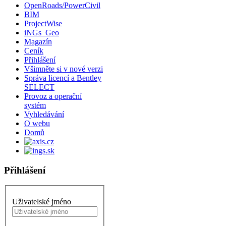
OpenRoads/PowerCivil
BIM
ProjectWise
iNGs_Geo
Magazín
Ceník
Přihlášení
Všimněte si v nové verzi
Správa licencí a Bentley
SELECT
Provoz a operační
systém
Vyhledávání
O webu
Domů
Přihlášení
Uživatelské jméno