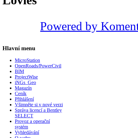
Lovies
Powered by Komen
Hlavní menu
MicroStation
OpenRoads/PowerCivil
BIM
ProjectWise
iNGs_Geo
Magazín
Ceník
Přihlášení
Všimněte si v nové verzi
Správa licencí a Bentley
SELECT
Provoz a operační
systém
Vyhledávání
O webu