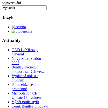
Vyhledávání...
Jazyk
Aktuality
CAD LeXikon je
otevřen!
Nový MicroStation
2023
Bentley ukončují
podporu starých verzí
Vyplněná oblast s
otvorem
Parametrizace a
proměnné
MicroStation CE
Update 17 uvolněn
Výběr podle stylů
Ceník Bentley produktů