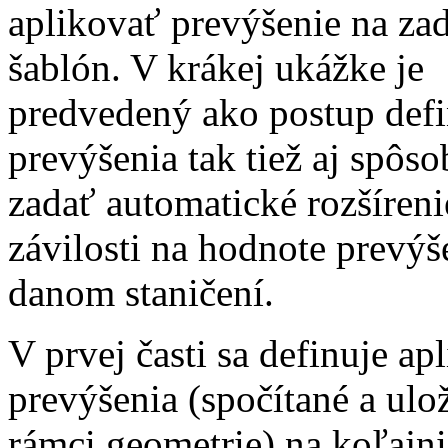
aplikovať prevýšenie na za
šablón. V krákej ukážke je
predvedený ako postup def
prevýšenia tak tiež aj spôso
zadať automatické rozšírenie
závilosti na hodnote prevýš
danom staničení.
V prvej časti sa definuje apl
prevýšenia (spočítané a ulo
rámci geometrie) na koľajn