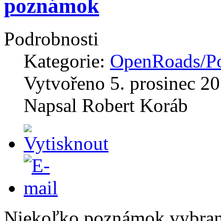
poznámok
Podrobnosti
Kategorie:
OpenRoads/Po
Vytvořeno
5. prosinec 2
Napsal
Robert Koráb
Niekoľko poznámok vybran