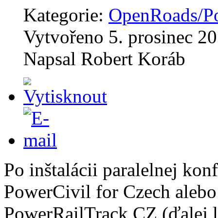
Kategorie:
OpenRoads/Po
Vytvořeno
5. prosinec 2
Napsal
Robert Koráb
Po inštalácii paralelnej kon
PowerCivil for Czech alebo
PowerRailTrack CZ (ďalej 