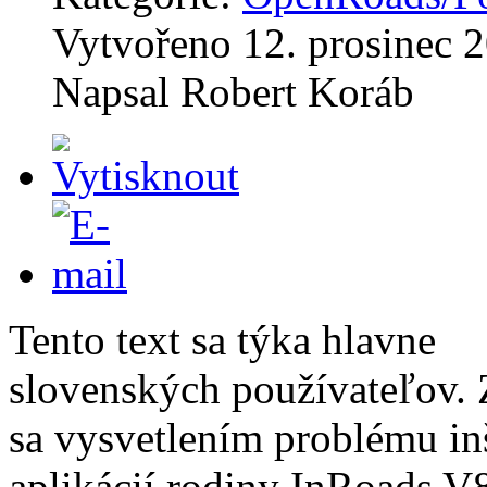
Vytvořeno
12. prosinec 
Napsal
Robert Koráb
Tento text sa týka hlavne
slovenských používateľov.
sa vysvetlením problému inš
aplikácií rodiny InRoads V8