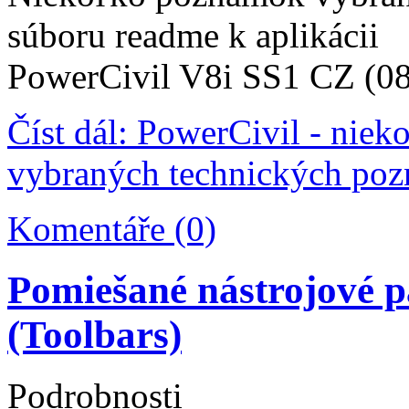
súboru readme k aplikácii
PowerCivil V8i SS1 CZ (08
Číst dál: PowerCivil - niek
vybraných technických po
Komentáře (0)
Pomiešané nástrojové p
(Toolbars)
Podrobnosti