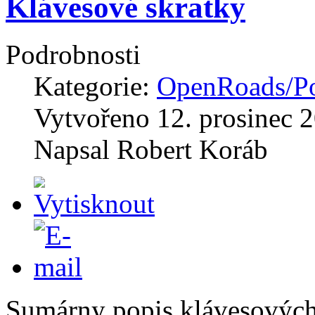
Klávesové skratky
Podrobnosti
Kategorie:
OpenRoads/Po
Vytvořeno
12. prosinec 
Napsal
Robert Koráb
Sumárny popis klávesovýc