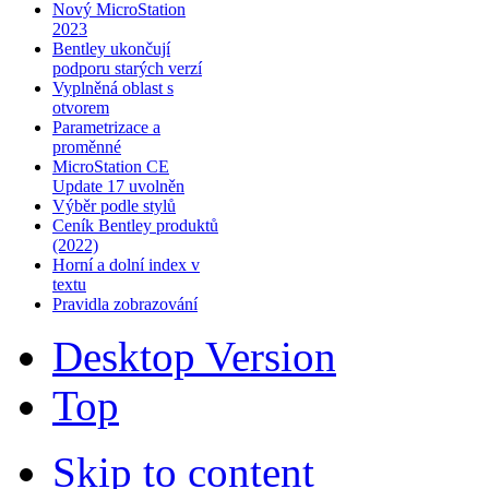
Nový MicroStation
2023
Bentley ukončují
podporu starých verzí
Vyplněná oblast s
otvorem
Parametrizace a
proměnné
MicroStation CE
Update 17 uvolněn
Výběr podle stylů
Ceník Bentley produktů
(2022)
Horní a dolní index v
textu
Pravidla zobrazování
Desktop Version
Top
Skip to content