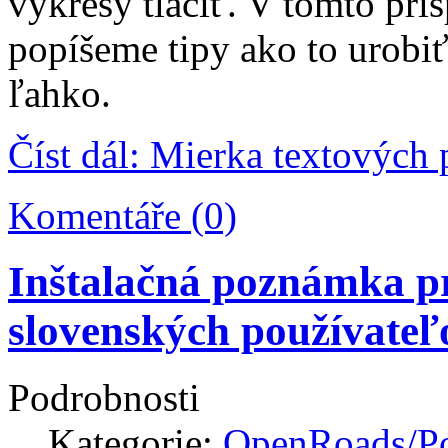
výkresy tlačiť. V tomto prí
popíšeme tipy ako to urobiť
ľahko.
Číst dál: Mierka textových
Komentáře (0)
Inštalačná poznámka p
slovenských používateľ
Podrobnosti
Kategorie:
OpenRoads/Po