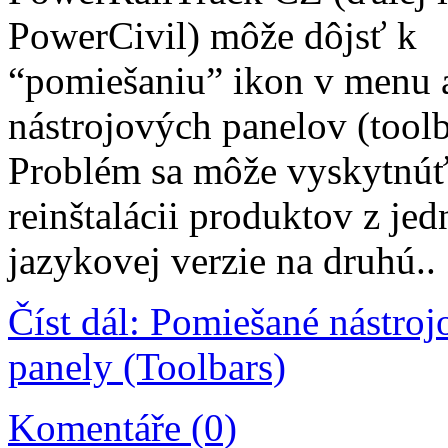
PowerCivil) môže dôjsť k
“pomiešaniu” ikon v menu 
nástrojových panelov (tool
Problém sa môže vyskytnúť 
reinštalácii produktov z jed
jazykovej verzie na druhú..
Číst dál: Pomiešané nástroj
panely (Toolbars)
Komentáře (0)