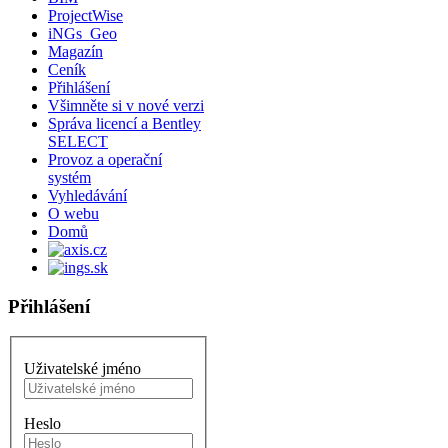
ProjectWise
iNGs_Geo
Magazín
Ceník
Přihlášení
Všimněte si v nové verzi
Správa licencí a Bentley
SELECT
Provoz a operační
systém
Vyhledávání
O webu
Domů
Přihlášení
Uživatelské jméno
Heslo