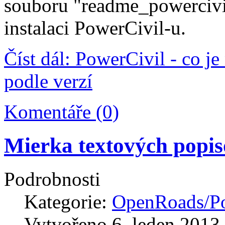
souboru "readme_powercivi
instalaci PowerCivil-u.
Číst dál: PowerCivil - co je
podle verzí
Komentáře (0)
Mierka textových popis
Podrobnosti
Kategorie:
OpenRoads/Po
Vytvořeno
6. leden 2013