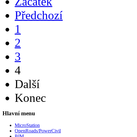
Začátek
Předchozí
1
2
3
4
Další
Konec
Hlavní menu
MicroStation
OpenRoads/PowerCivil
BIM