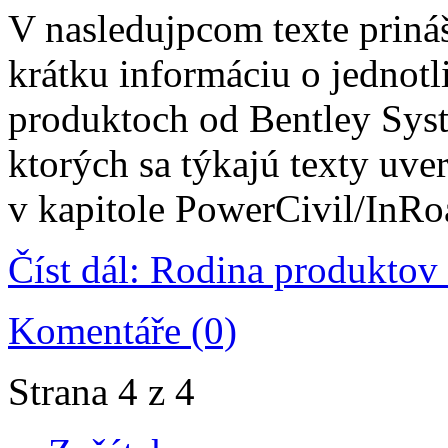
V nasledujpcom texte prin
krátku informáciu o jednotl
produktoch od Bentley Sys
ktorých sa týkajú texty uve
v kapitole PowerCivil/InRo
Číst dál: Rodina produktov
Komentáře (0)
Strana 4 z 4